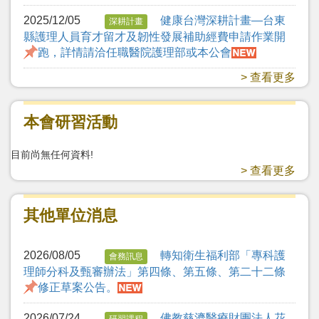
2025/12/05
健康台灣深耕計畫—台東
深耕計畫
縣護理人員育才留才及韌性發展補助經費申請作業開
跑，詳情請洽任職醫院護理部或本公會
> 查看更多
本會研習活動
目前尚無任何資料!
> 查看更多
其他單位消息
2026/08/05
轉知衛生福利部「專科護
會務訊息
理師分科及甄審辦法」第四條、第五條、第二十二條
修正草案公告。
2026/07/24
佛教慈濟醫療財團法人花
研習課程