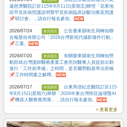
蓮慈濟醫院訂於115年9月11日(星期五)辦理「花東地
區罕見疾病照護說明暨罕見疾病臨床診斷治療及照護
研討會」，請自行報名參加。
2026/07/24
公告臺東縣衛生局轉知聯
會員資訊
合報股份有限公司「2026台灣新視代攝影徵件行動」
乙案。
2026/07/20
有關臺東縣衛生局轉知勞
會員資訊
動部就台灣護師醫療產業工會所詢醫事人員提前出勤
進行「工作前準備」之時間，是否屬勞動基準法所稱
工作時間案之解釋。
2026/07/17
台東馬偕紀念醫院訂於115
研習課程
年8月15日(星期六)舉辦「2026年東台灣癌症論壇暨AI
機器人醫療應用展」，請自行報名參加。
> 查看更多