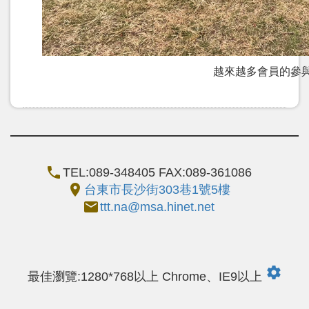
越來越多會員的參
call
TEL:089-348405 FAX:089-361086
location_on
台東市長沙街303巷1號5樓
email
ttt.na@msa.hinet.net
settings
最佳瀏覽:1280*768以上 Chrome、IE9以上