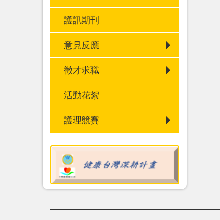
護訊期刊
意見反應
徵才求職
活動花絮
護理競賽