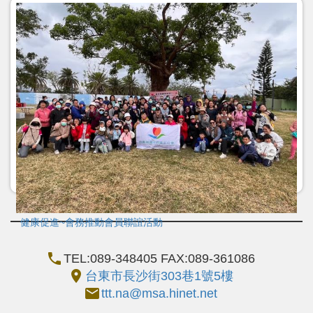
5/9(w五)114年護師節慶祝大會暨頒獎聯誼活動
健康促進~會務推動會員聯誼活動
call
TEL:089-348405 FAX:089-361086
location_on
台東市長沙街303巷1號5樓
email
ttt.na@msa.hinet.net