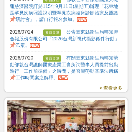
蓮慈濟醫院訂於115年9月11日(星期五)辦理「花東地
區罕見疾病照護說明暨罕見疾病臨床診斷治療及照護
研討會」，請自行報名參加。
2026/07/24
公告臺東縣衛生局轉知聯
會員資訊
合報股份有限公司「2026台灣新視代攝影徵件行動」
乙案。
2026/07/20
有關臺東縣衛生局轉知勞
會員資訊
動部就台灣護師醫療產業工會所詢醫事人員提前出勤
進行「工作前準備」之時間，是否屬勞動基準法所稱
工作時間案之解釋。
> 查看更多