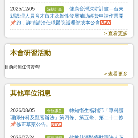
2025/12/05
健康台灣深耕計畫—台東
深耕計畫
縣護理人員育才留才及韌性發展補助經費申請作業開
跑，詳情請洽任職醫院護理部或本公會
> 查看更多
本會研習活動
目前尚無任何資料!
> 查看更多
其他單位消息
2026/08/05
轉知衛生福利部「專科護
會務訊息
理師分科及甄審辦法」第四條、第五條、第二十二條
修正草案公告。
2026/07/24
佛教慈濟醫療財團法人花
研習課程