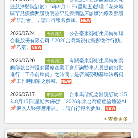
蓮慈濟醫院訂於115年9月11日(星期五)辦理「花東地
區罕見疾病照護說明暨罕見疾病臨床診斷治療及照護
研討會」，請自行報名參加。
2026/07/24
公告臺東縣衛生局轉知聯
會員資訊
合報股份有限公司「2026台灣新視代攝影徵件行動」
乙案。
2026/07/20
有關臺東縣衛生局轉知勞
會員資訊
動部就台灣護師醫療產業工會所詢醫事人員提前出勤
進行「工作前準備」之時間，是否屬勞動基準法所稱
工作時間案之解釋。
2026/07/17
台東馬偕紀念醫院訂於115
研習課程
年8月15日(星期六)舉辦「2026年東台灣癌症論壇暨AI
機器人醫療應用展」，請自行報名參加。
> 查看更多