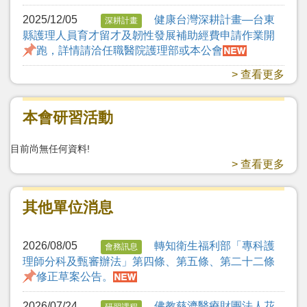
2025/12/05
健康台灣深耕計畫—台東
深耕計畫
縣護理人員育才留才及韌性發展補助經費申請作業開
跑，詳情請洽任職醫院護理部或本公會
> 查看更多
本會研習活動
目前尚無任何資料!
> 查看更多
其他單位消息
2026/08/05
轉知衛生福利部「專科護
會務訊息
理師分科及甄審辦法」第四條、第五條、第二十二條
修正草案公告。
2026/07/24
佛教慈濟醫療財團法人花
研習課程